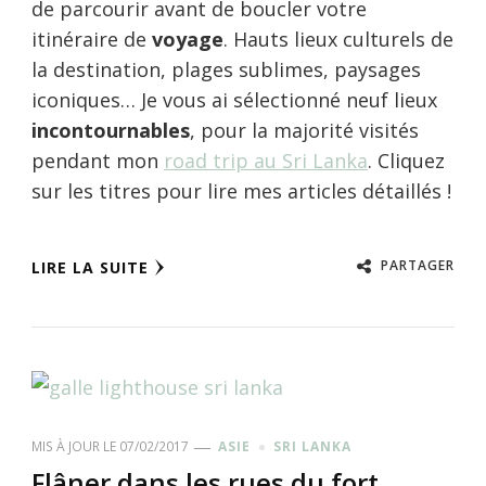
de parcourir avant de boucler votre
itinéraire de
voyage
. Hauts lieux culturels de
la destination, plages sublimes, paysages
iconiques… Je vous ai sélectionné neuf lieux
incontournables
, pour la majorité
visités
pendant mon
road trip au Sri Lanka
. Cliquez
sur les titres pour lire mes articles détaillés !
PARTAGER
LIRE LA SUITE
MIS À JOUR LE
07/02/2017
ASIE
SRI LANKA
Flâner dans les rues du fort