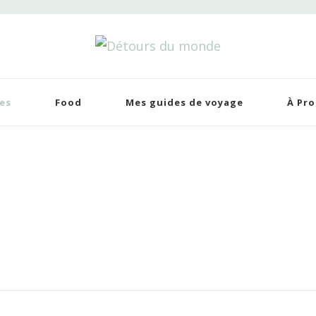
tours du monde
 de voyages
es
Food
Mes guides de voyage
À Pr