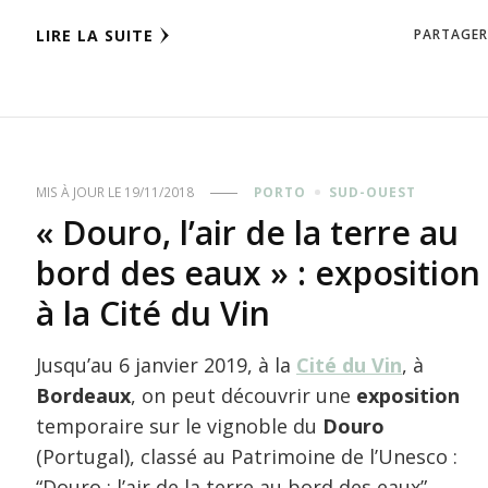
LIRE LA SUITE
PARTAGER
MIS À JOUR LE
19/11/2018
PORTO
SUD-OUEST
« Douro, l’air de la terre au
bord des eaux » : exposition
à la Cité du Vin
Jusqu’au 6 janvier 2019, à la
Cité du Vin
, à
Bordeaux
, on peut découvrir une
exposition
temporaire sur le vignoble du
Douro
(Portugal), classé au Patrimoine de l’Unesco :
“Douro : l’air de la terre au bord des eaux”.