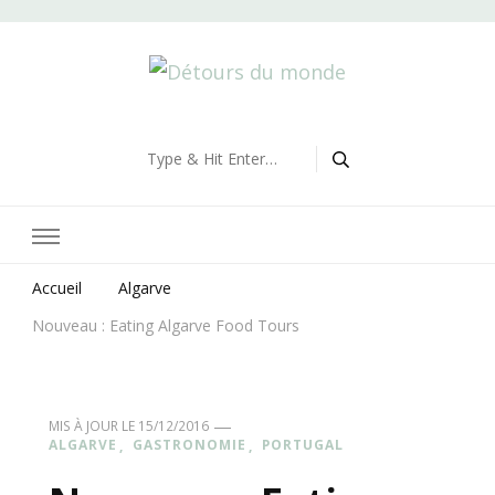
Détours du monde
Blog de voyages
Looking
for
Something?
Accueil
Algarve
Nouveau : Eating Algarve Food Tours
MIS À JOUR LE
15/12/2016
ALGARVE
GASTRONOMIE
PORTUGAL