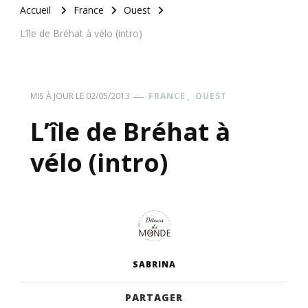
Accueil
France
Ouest
L’île de Bréhat à vélo (intro)
FRANCE
OUEST
MIS À JOUR LE
02/05/2013
L’île de Bréhat à
vélo (intro)
SABRINA
PARTAGER