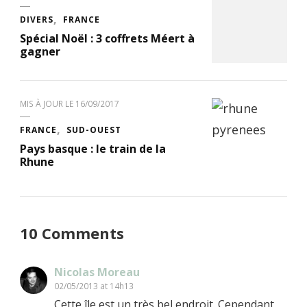
DIVERS
FRANCE
Spécial Noël : 3 coffrets Méert à
gagner
MIS À JOUR LE
16/09/2017
FRANCE
SUD-OUEST
Pays basque : le train de la
Rhune
10 Comments
Nicolas Moreau
02/05/2013 at 14h13
Cette île est un très bel endroit. Cependant