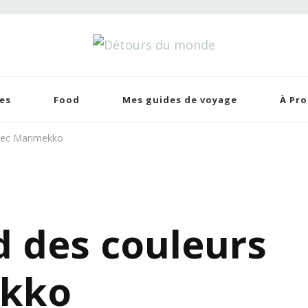
tours du monde
 de voyages
es
Food
Mes guides de voyage
À Pr
avec Marimekko
d des couleurs
ekko