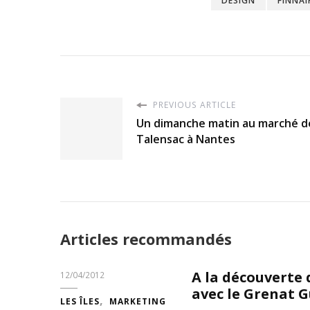
DESIGN
FINNAI
PREVIOUS ARTICLE
Un dimanche matin au marché d
Talensac à Nantes
Articles recommandés
A la découverte
12/04/2012
avec le Grenat 
LES ÎLES
MARKETING