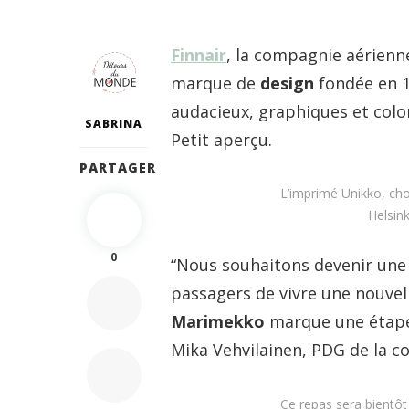
Finnair
, la compagnie aérienn
marque de
design
fondée en 1
audacieux, graphiques et colo
SABRINA
Petit aperçu.
PARTAGER
L’imprimé Unikko, choi
Helsink
0
“Nous souhaitons devenir un
passagers de vivre une nouvel
Marimekko
marque une étape 
Mika Vehvilainen, PDG de la 
Ce repas sera bientôt