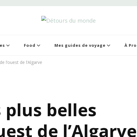
tours du monde
 de voyages
es
Food
Mes guides de voyage
À Pr
de l’ouest de l’Algarve
s plus belles
uest de l’Algarve