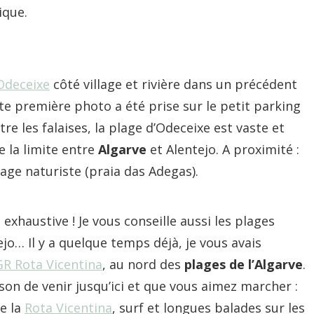
ique.
Odeceixe
côté village et rivière dans un précédent
ette première photo a été prise sur le petit parking
re les falaises, la plage d’Odeceixe est vaste et
ue la limite entre
Algarve
et Alentejo. A proximité :
ge naturiste (praia das Adegas).
s exhaustive ! Je vous conseille aussi les plages
o… Il y a quelque temps déjà, je vous avais
GR Rota Vicentina
, au nord des
plages
de l’Algarve
.
son de venir jusqu’ici et que vous aimez marcher :
e la
Rota Vicentina
, surf et longues balades sur les