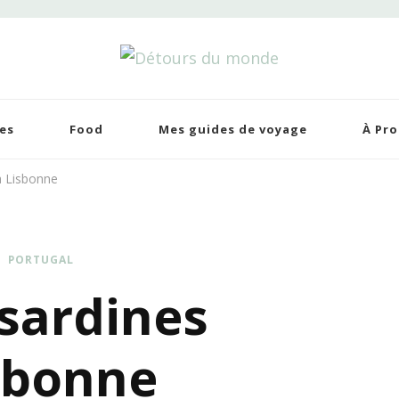
tours du monde
 de voyages
es
Food
Mes guides de voyage
À Pr
à Lisbonne
PORTUGAL
sardines
sbonne