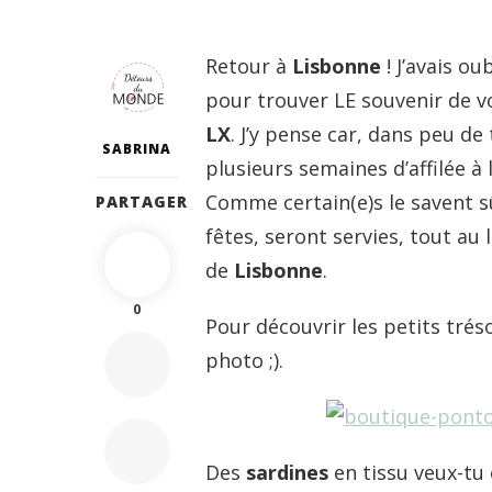
Retour à
Lisbonne
! J’avais ou
pour trouver LE souvenir de vo
LX
. J’y pense car, dans peu de
SABRINA
plusieurs semaines d’affilée à 
Comme certain(e)s le savent 
PARTAGER
fêtes, seront servies, tout au 
de
Lisbonne
.
0
Pour découvrir les petits trés
photo ;).
Des
sardines
en tissu veux-tu e