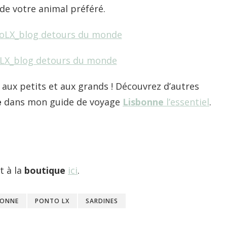
e votre animal préféré.
 aux petits et aux grands ! Découvrez d’autres
e
dans mon guide de voyage
Lisbonne
l’essentiel
.
t à la
boutique
ici
.
BONNE
PONTO LX
SARDINES