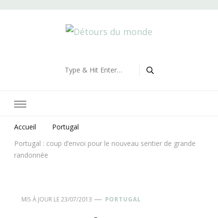
Détours du monde
Blog de voyages
Looking
for
Something?
Accueil
Portugal
Portugal : coup d’envoi pour le nouveau sentier de grande
randonnée
MIS À JOUR LE
23/07/2013
PORTUGAL