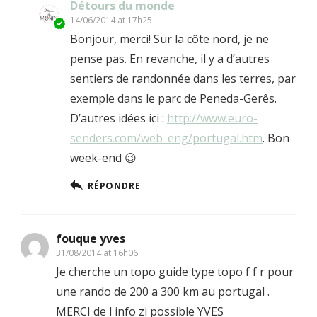
Détours du monde
14/06/2014 at 17h25
Bonjour, merci! Sur la côte nord, je ne
pense pas. En revanche, il y a d’autres
sentiers de randonnée dans les terres, par
exemple dans le parc de Peneda-Gerês.
D’autres idées ici :
http://www.euro-
senders.com/web_eng/portugal.htm
. Bon
week-end 😉
RÉPONDRE
fouque yves
31/08/2014 at 16h06
Je cherche un topo guide type topo f f r pour
une rando de 200 a 300 km au portugal .
MERCI de l info zi possible YVES