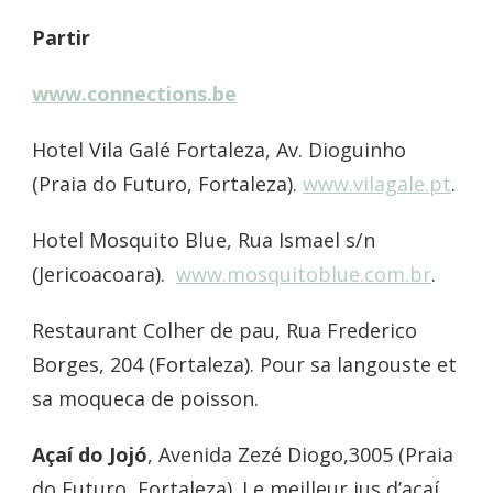
Partir
www.connections.be
Hotel Vila Galé Fortaleza, Av. Dioguinho
(Praia do Futuro, Fortaleza).
www.vilagale.pt
.
Hotel Mosquito Blue, Rua Ismael s/n
(Jericoacoara).
www.mosquitoblue.com.br
.
Restaurant Colher de pau, Rua Frederico
Borges, 204 (Fortaleza). Pour sa langouste et
sa moqueca de poisson.
Açaí do Jojó
, Avenida Zezé Diogo,3005 (Praia
do Futuro, Fortaleza). Le meilleur jus d’açaí