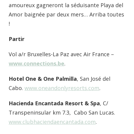
amoureux gagneront la séduisante Playa del
Amor baignée par deux mers… Arriba toutes
!
Partir
Vol a/r Bruxelles-La Paz avec Air France –
www.connections.be
.
Hotel One & One Palmilla
, San José del
Cabo.
www.oneandonlyresorts.com
.
Hacienda Encantada Resort & Spa
, C/
Transpeninsular km 7.3, Cabo San Lucas.
www.clubhaciendaencantada.com
.