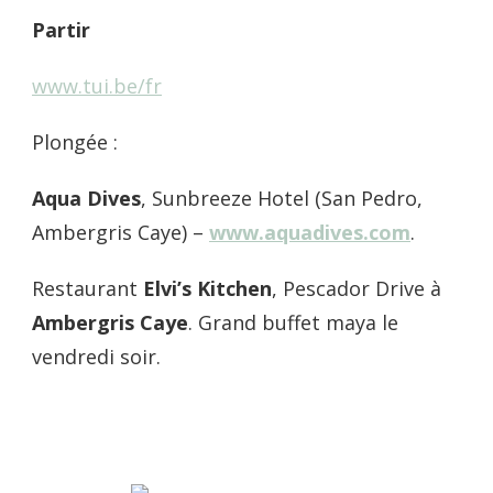
Partir
www.tui.be/fr
Plongée :
Aqua Dives
, Sunbreeze Hotel (San Pedro,
Ambergris Caye) –
www.aquadives.com
.
Restaurant
Elvi’s Kitchen
, Pescador Drive à
Ambergris Caye
. Grand buffet maya le
vendredi soir.