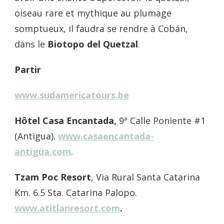
oiseau rare et mythique au plumage
somptueux, il faudra se rendre à Cobán,
dans le
Biotopo del Quetzal
.
Partir
www.sudamericatours.be
Hôtel Casa Encantada
,
9ª Calle Poniente #1
(Antigua).
www.casaencantada-
antigua.com
.
Tzam Poc Resort
, Via Rural Santa Catarina
Km. 6.5 Sta. Catarina Palopo.
www.atitlanresort.com
.