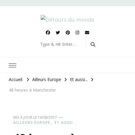
Détours du monde
Blog de voyages
Looking
for
Something?
Accueil
Ailleurs Europe
Et aussi...
48 heures à Manchester
MIS À JOUR LE
16/08/2017
AILLEURS EUROPE
ET AUSSI...