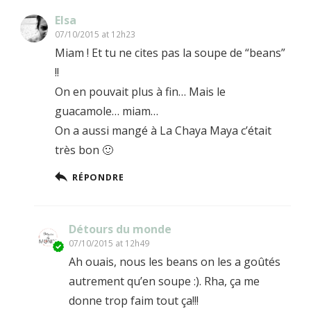
Elsa
07/10/2015 at 12h23
Miam ! Et tu ne cites pas la soupe de “beans”
!!
On en pouvait plus à fin… Mais le
guacamole… miam…
On a aussi mangé à La Chaya Maya c’était
très bon 🙂
RÉPONDRE
Détours du monde
07/10/2015 at 12h49
Ah ouais, nous les beans on les a goûtés
autrement qu’en soupe :). Rha, ça me
donne trop faim tout ça!!!