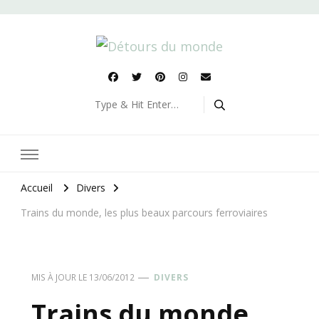
Détours du monde
Blog de voyages
Looking
for
Something?
Accueil
Divers
Trains du monde, les plus beaux parcours ferroviaires
MIS À JOUR LE
13/06/2012
DIVERS
Trains du monde,