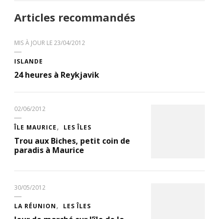
Articles recommandés
MIS À JOUR LE
23/04/2012
ISLANDE
24 heures à Reykjavik
02/06/2012
ÎLE MAURICE
LES ÎLES
Trou aux Biches, petit coin de
paradis à Maurice
30/05/2012
LA RÉUNION
LES ÎLES