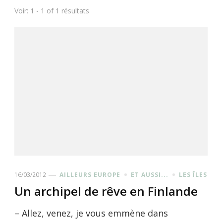
Voir: 1 - 1 of 1 résultats
16/03/2012
AILLEURS EUROPE
ET AUSSI...
LES ÎLES
Un archipel de rêve en Finlande
– Allez, venez, je vous emmène dans