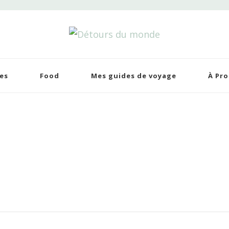
tours du monde
 de voyages
es
Food
Mes guides de voyage
À Pr