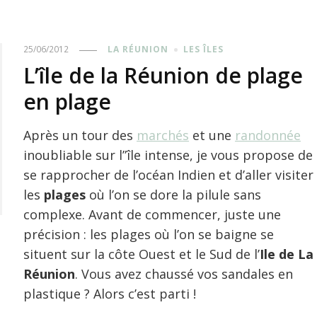
25/06/2012
LA RÉUNION
LES ÎLES
L’île de la Réunion de plage
en plage
Après un tour des
marchés
et une
randonnée
inoubliable sur l”île intense, je vous propose de
se rapprocher de l’océan Indien et d’aller visiter
les
plages
où l’on se dore la pilule sans
complexe. Avant de commencer, juste une
précision : les plages où l’on se baigne se
situent sur la côte Ouest et le Sud de l’
Ile de La
Réunion
. Vous avez chaussé vos sandales en
plastique ? Alors c’est parti !