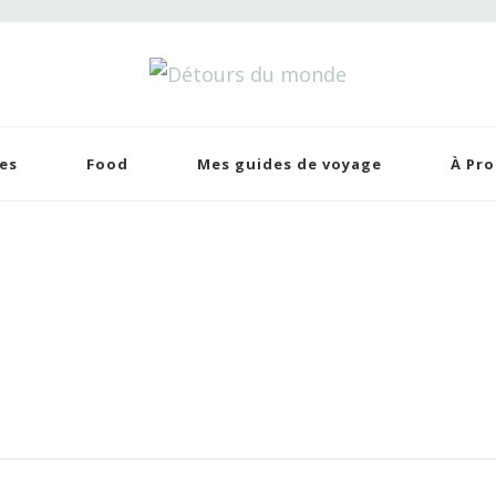
tours du monde
 de voyages
es
Food
Mes guides de voyage
À Pr