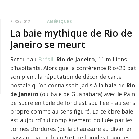
22/06/2012
AMÉRIQUES
La baie mythique de Rio de
Janeiro se meurt
Retour au
Brésil
.
Rio de Janeiro
, 11 millions
d’habitants.
Alors que la conférence Rio+20 bat
son plein, la réputation de décor de carte
postale qu’on connaissait jadis à la
baie
de
Rio
de Janeiro
(ou baie de Guanabara) avec le Pain
de Sucre en toile de fond est souillée – au sens
propre comme au sens figuré. La célèbre
baie
est aujourd’hui complètement polluée par les
tonnes d’ordures (de la chaussure au divan en
passant par le frigo !) et de liquides toxiques