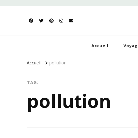
Dé
Blog
Accueil
Voyag
Accueil
pollution
TAG:
pollution