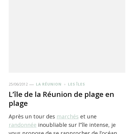
25/06/2012
LA RÉUNION
LES ÎLES
L’île de la Réunion de plage en
plage
Après un tour des
marchés
et une
randonnée
inoubliable sur l”île intense, je
vous propose de se rapprocher de l’océan