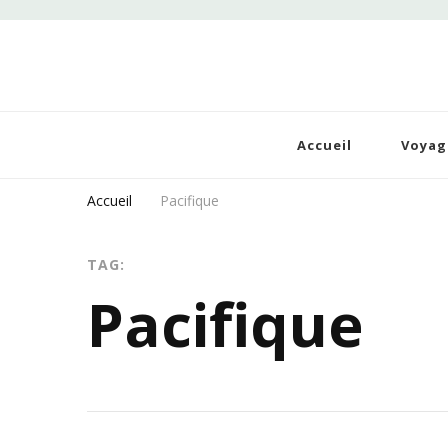
Dé
Blog
Accueil
Voyag
Accueil
Pacifique
TAG:
Pacifique