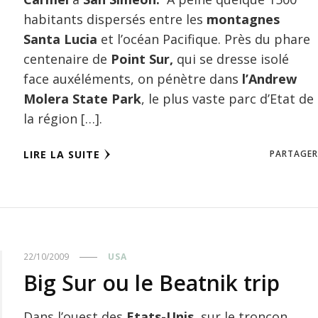
habitants dispersés entre les
montagnes
Santa Lucia
et l’océan Pacifique. Près du phare
centenaire de
Point Sur,
qui se dresse isolé
face auxéléments, on pénètre dans
l’Andrew
Molera State Park
, le plus vaste parc d’Etat de
la région […].
LIRE LA SUITE
PARTAGER
22/10/2009
USA
Big Sur ou le Beatnik trip
Dans l’ouest des
Etats-Unis
, sur le tronçon