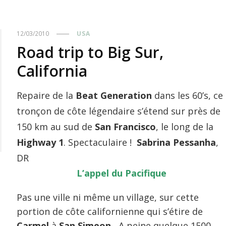
12/03/2010
USA
Road trip to Big Sur,
California
Repaire de la
Beat Generation
dans les 60’s, ce
tronçon de côte légendaire s’étend sur près de
150 km au sud de
San Francisco
, le long de la
Highway 1
. Spectaculaire !
Sabrina Pessanha
,
DR
L’appel du Pacifique
Pas une ville ni même un village, sur cette
portion de côte californienne qui s’étire de
Carmel
à
San Simeon.
A peine quelque 1500