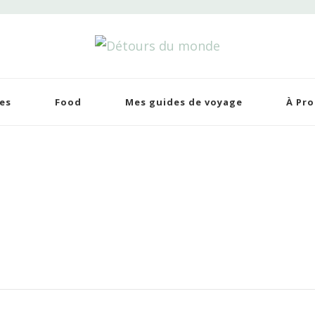
tours du monde
 de voyages
es
Food
Mes guides de voyage
À Pr