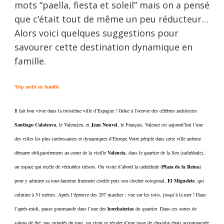
mots “paella, fiesta et soleil” mais on a pensé
que c’était tout de même un peu réducteur…
Alors voici quelques suggestions pour
savourer cette destination dynamique en
famille.
Trip archi en famille
Il fait bon vivre dans la troisième ville d’Espagne ! Grâce à l’oeuvre des célèbres architectes
Santiago Calatrava
, le Valencien, et
Jean Nouvel
, le Français, Valence est aujourd’hui l’une
des villes les plus intéressantes et dynamiques d’Europe.Votre périple dans cette ville ardente
démarre obligatoirement au coeur de la vieille
Valencia
, dans le quartier de la Seu (cathédrale),
un espace qui recèle de véritables trésors. On visite d’abord la cathédrale (
Plaza de la Reina
)
pour y admirer sa tour-lanterne finement ciselée puis son clocher octogonal,
El Miguelete
, qui
culmine à 51 mètres. Après l’épreuve des 207 marches : vue sur les toits, jusqu’à la mer ! Dans
l’après-midi, pause gourmande dans l’une des
horchaterias
du quartier. Dans ces sortes de
salons de thé, pas guindés du tout, on vient se régaler d’une tasse de chocolat épais accompagnée