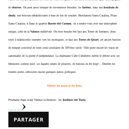
de
churros
.
On peut aussi tremper de savoureuses brioches, les
fartóns
, dans une
horchata de
chufa
, une boisson rafraîchissante à base de lait de souchet. Horchateria Santa Catalina, Plaza
Santa Catalina, 6.Dans le quartier
Barrio del Carmen
, on a rendez-vous avec une atmosphère
unique, celle de la
Valence
médiévale. On reste bouche bée face aux Torres de Serranos, deux
tours à mâchicoulis tournées vers les montagnes, et face aux
Torres de Quart
, cet ancien bastion
de rempart constitué de tours semi-circulaires du XIVème siècle ! Elle porte encore les traces de
canonnades de la guerre d’indépendance. La charmante Calle Caballeros mérite le détour avec ses
bâtiments couleur miel, ses façades ornées de pilastres, de balcons en fer forgé… Derrière les
lourdes portes subsistent encore quelques patios gothiques.
Trésors du passé et du futur
Prochaine étape avant Valence la futuriste : les
Jardines del Turia
Lire la suite
PARTAGER