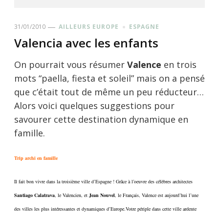
31/01/2010
AILLEURS EUROPE
ESPAGNE
Valencia avec les enfants
On pourrait vous résumer
Valence
en trois
mots “paella, fiesta et soleil” mais on a pensé
que c’était tout de même un peu réducteur…
Alors voici quelques suggestions pour
savourer cette destination dynamique en
famille.
Trip archi en famille
Il fait bon vivre dans la troisième ville d’Espagne ! Grâce à l’oeuvre des célèbres architectes
Santiago Calatrava
, le Valencien, et
Jean Nouvel
, le Français, Valence est aujourd’hui l’une
des villes les plus intéressantes et dynamiques d’Europe.Votre périple dans cette ville ardente