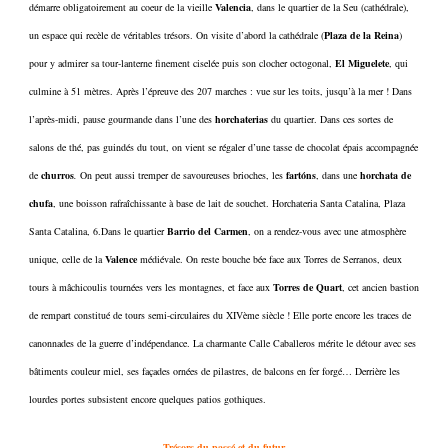
démarre obligatoirement au coeur de la vieille
Valencia
, dans le quartier de la Seu (cathédrale),
un espace qui recèle de véritables trésors. On visite d’abord la cathédrale (
Plaza de la Reina
)
pour y admirer sa tour-lanterne finement ciselée puis son clocher octogonal,
El Miguelete
, qui
culmine à 51 mètres. Après l’épreuve des 207 marches : vue sur les toits, jusqu’à la mer ! Dans
l’après-midi, pause gourmande dans l’une des
horchaterias
du quartier. Dans ces sortes de
salons de thé, pas guindés du tout, on vient se régaler d’une tasse de chocolat épais accompagnée
de
churros
.
On peut aussi tremper de savoureuses brioches, les
fartóns
, dans une
horchata de
chufa
, une boisson rafraîchissante à base de lait de souchet. Horchateria Santa Catalina, Plaza
Santa Catalina, 6.Dans le quartier
Barrio del Carmen
, on a rendez-vous avec une atmosphère
unique, celle de la
Valence
médiévale. On reste bouche bée face aux Torres de Serranos, deux
tours à mâchicoulis tournées vers les montagnes, et face aux
Torres de Quart
, cet ancien bastion
de rempart constitué de tours semi-circulaires du XIVème siècle ! Elle porte encore les traces de
canonnades de la guerre d’indépendance. La charmante Calle Caballeros mérite le détour avec ses
bâtiments couleur miel, ses façades ornées de pilastres, de balcons en fer forgé… Derrière les
lourdes portes subsistent encore quelques patios gothiques.
Trésors du passé et du futur