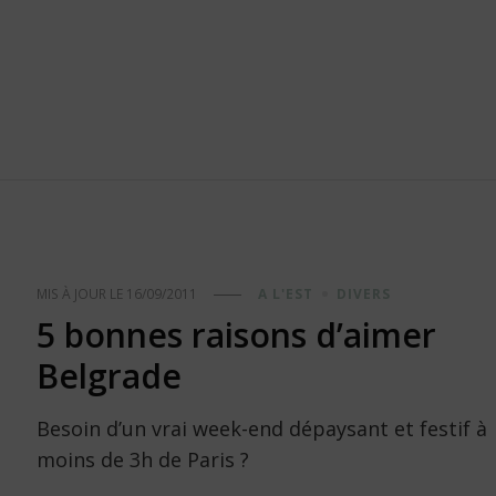
MIS À JOUR LE
16/09/2011
A L'EST
DIVERS
5 bonnes raisons d’aimer
Belgrade
Besoin d’un vrai week-end dépaysant et festif à
moins de 3h de Paris ?