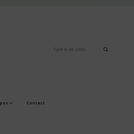
Looking
for
Something?
opos
Contact